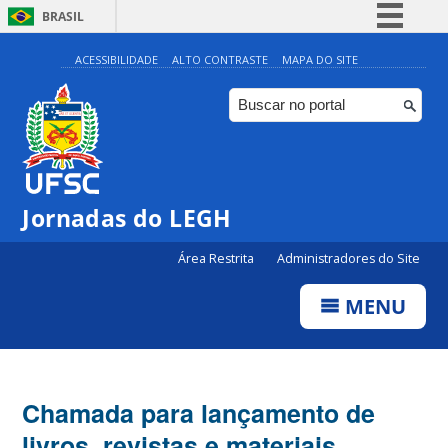
BRASIL
Simplifique!
ACESSIBILIDADE
ALTO CONTRASTE
MAPA DO SITE
Comunica BR
Participe
Acesso à informação
Legislação
Jornadas do LEGH
Canais
Área Restrita
Administradores do Site
MENU
Chamada para lançamento de
livros, revistas e materiais