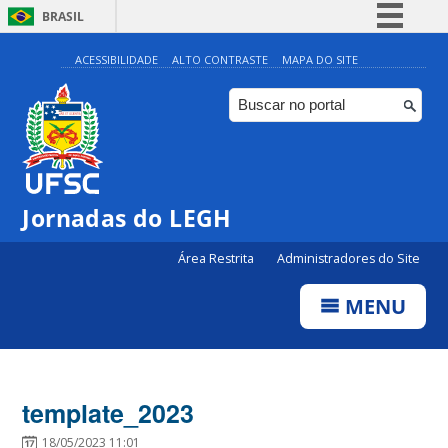
BRASIL
Simplifique!
ACESSIBILIDADE
ALTO CONTRASTE
MAPA DO SITE
Comunica BR
Participe
Acesso à informação
Legislação
Jornadas do LEGH
Canais
Área Restrita
Administradores do Site
MENU
template_2023
18/05/2023 11:01