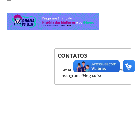
CONTATOS
E-mail: jornadasdolegh@gmail.com
Instagram: @legh.ufsc