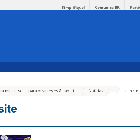
Simplifique!
Comunica BR
Parti
»
para minicursos e para ouvintes estão abertas
Notícias
minicurs
site