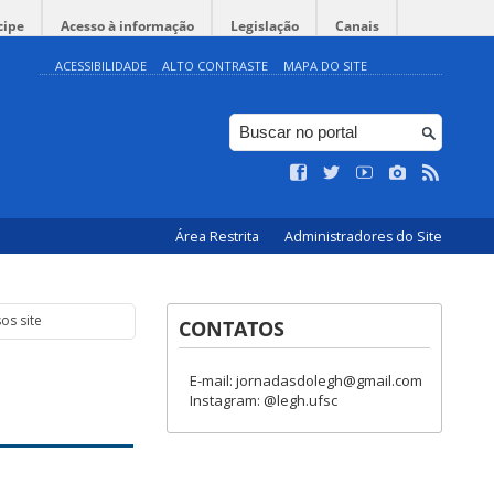
cipe
Acesso à informação
Legislação
Canais
ACESSIBILIDADE
ALTO CONTRASTE
MAPA DO SITE
Área Restrita
Administradores do Site
os site
CONTATOS
E-mail: jornadasdolegh@gmail.com
Instagram: @legh.ufsc