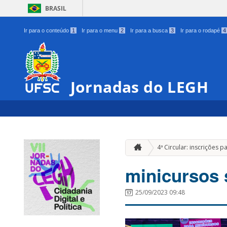
BRASIL
Ir para o conteúdo
1
Ir para o menu
2
Ir para a busca
3
Ir para o rodapé
4
Jornadas do LEGH
4ª Circular: inscrições 
minicursos 
25/09/2023 09:48