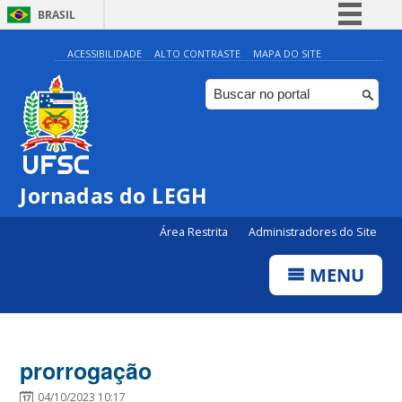
BRASIL
Simplifique!
ACESSIBILIDADE
ALTO CONTRASTE
MAPA DO SITE
Comunica BR
Participe
Acesso à informação
Legislação
Jornadas do LEGH
Canais
Área Restrita
Administradores do Site
MENU
prorrogação
04/10/2023 10:17