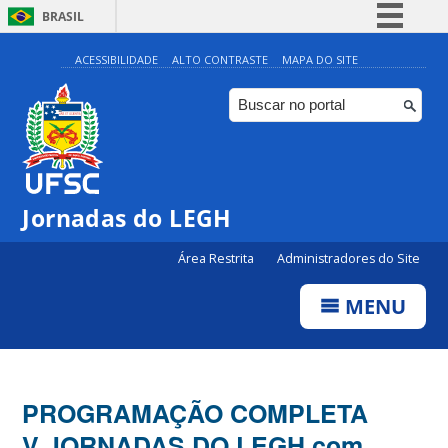
BRASIL
Simplifique!
ACESSIBILIDADE
ALTO CONTRASTE
MAPA DO SITE
Comunica BR
Participe
Acesso à informação
Legislação
Jornadas do LEGH
Canais
Área Restrita
Administradores do Site
MENU
PROGRAMAÇÃO COMPLETA
V JORNADAS DO LEGH com