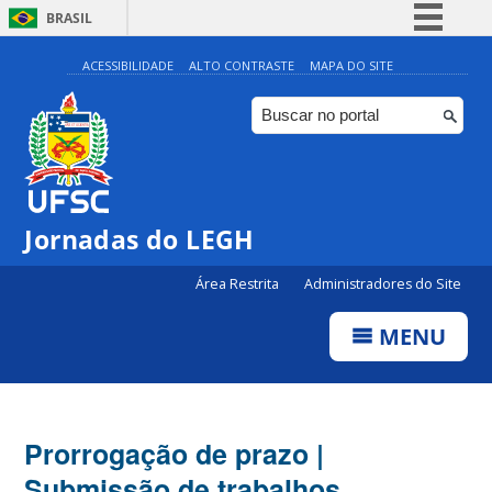
BRASIL
Simplifique!
ACESSIBILIDADE
ALTO CONTRASTE
MAPA DO SITE
Comunica BR
Participe
Acesso à informação
Legislação
Jornadas do LEGH
Canais
Área Restrita
Administradores do Site
MENU
Prorrogação de prazo |
Submissão de trabalhos