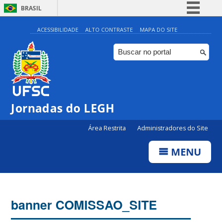
BRASIL
Simplifique!
ACESSIBILIDADE
ALTO CONTRASTE
MAPA DO SITE
Comunica BR
Participe
Acesso à informação
Legislação
Jornadas do LEGH
Canais
Área Restrita
Administradores do Site
MENU
banner COMISSAO_SITE