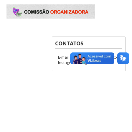
CONTATOS
E-mail: jornadasdolegh@gmail.com
Instagram: @legh.ufsc