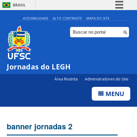
BRASIL
Simplifique!
ACESSIBILIDADE
ALTO CONTRASTE
MAPA DO SITE
Comunica BR
Participe
Acesso à informação
Legislação
Jornadas do LEGH
Canais
Área Restrita
Administradores do Site
MENU
banner jornadas 2