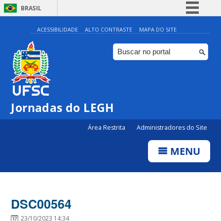
BRASIL
Simplifique!
ACESSIBILIDADE
ALTO CONTRASTE
MAPA DO SITE
Comunica BR
Participe
Acesso à informação
Legislação
Jornadas do LEGH
Canais
Área Restrita
Administradores do Site
MENU
DSC00564
23/10/2023 14:34