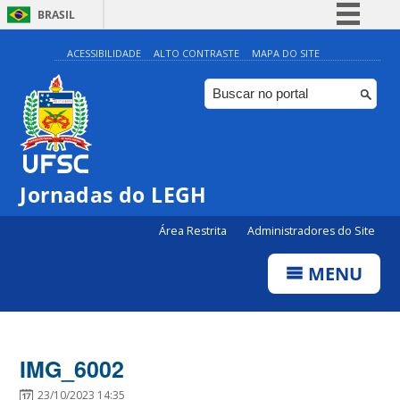
BRASIL
Simplifique!
ACESSIBILIDADE
ALTO CONTRASTE
MAPA DO SITE
Comunica BR
Participe
Acesso à informação
Legislação
Jornadas do LEGH
Canais
Área Restrita
Administradores do Site
MENU
IMG_6002
23/10/2023 14:35