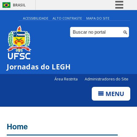
BRASIL
Simplifique!
ACESSIBILIDADE
ALTO CONTRASTE
MAPA DO SITE
Comunica BR
Participe
Acesso à informação
Legislação
Jornadas do LEGH
Canais
Área Restrita
Administradores do Site
MENU
Home