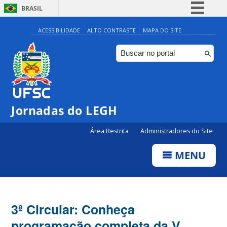
BRASIL
Simplifique!
ACESSIBILIDADE
ALTO CONTRASTE
MAPA DO SITE
Comunica BR
Participe
Acesso à informação
Legislação
Jornadas do LEGH
Canais
Área Restrita
Administradores do Site
MENU
3ª Circular: Conheça
programação completa da V