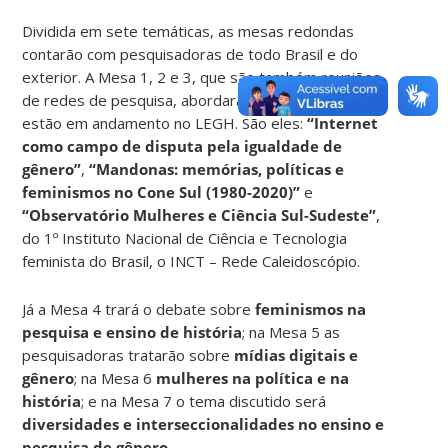
Dividida em sete temáticas, as mesas redondas
contarão com pesquisadoras de todo Brasil e do
exterior. A Mesa 1, 2 e 3, que são também reuniões
de redes de pesquisa, abordarão três projetos que
estão em andamento no LEGH. São eles:
“Internet
como campo de disputa pela igualdade de
gênero”
,
“Mandonas: memórias, políticas e
feminismos no Cone Sul (1980-2020)”
e
“Observatório Mulheres e Ciência Sul-Sudeste”
,
do 1º Instituto Nacional de Ciência e Tecnologia
feminista do Brasil, o INCT – Rede Caleidoscópio.
Já a Mesa 4 trará o debate sobre
feminismos na
pesquisa e ensino de história
; na Mesa 5 as
pesquisadoras tratarão sobre
mídias digitais e
gênero
; na Mesa 6
mulheres na política e na
história
; e na Mesa 7 o tema discutido será
diversidades e interseccionalidades no ensino e
pesquisa de gênero
.