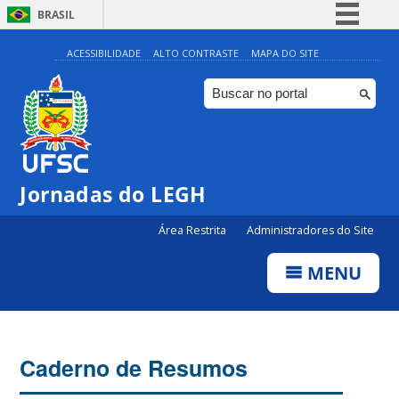
BRASIL
Simplifique!
ACESSIBILIDADE
ALTO CONTRASTE
MAPA DO SITE
Comunica BR
Participe
Acesso à informação
Legislação
Jornadas do LEGH
Canais
Área Restrita
Administradores do Site
MENU
Caderno de Resumos