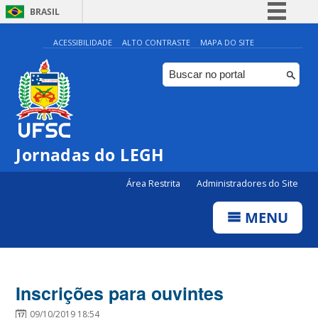
BRASIL
Simplifique!
ACESSIBILIDADE
ALTO CONTRASTE
MAPA DO SITE
Comunica BR
Participe
Acesso à informação
Legislação
Jornadas do LEGH
Canais
Área Restrita
Administradores do Site
MENU
Inscrições para ouvintes
09/10/2019 18:54