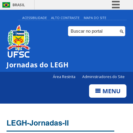
BRASIL
Simplifique!
ACESSIBILIDADE
ALTO CONTRASTE
MAPA DO SITE
Comunica BR
Participe
Acesso à informação
Legislação
Jornadas do LEGH
Canais
Área Restrita
Administradores do Site
MENU
LEGH-Jornadas-II