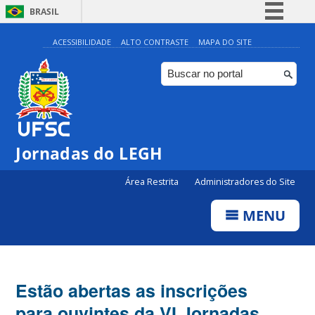
BRASIL
Simplifique!
ACESSIBILIDADE
ALTO CONTRASTE
MAPA DO SITE
Comunica BR
Participe
Acesso à informação
Legislação
Jornadas do LEGH
Canais
Área Restrita
Administradores do Site
MENU
Estão abertas as inscrições
para ouvintes da VI Jornadas