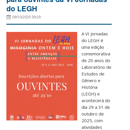
do LEGH
09/10/2025 09:29
A VI Jornadas
do LEGH é
uma edição
comemorativa
de 20 anos do
Laboratório de
Estudos de
Gênero e
História
(LEGH) e
acontecerá do
dia 29 a 31 de
outubro de
2025, com
atividades