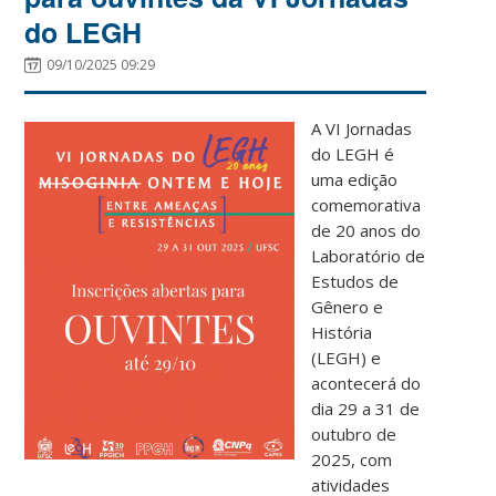
do LEGH
09/10/2025 09:29
A VI Jornadas
do LEGH é
uma edição
comemorativa
de 20 anos do
Laboratório de
Estudos de
Gênero e
História
(LEGH) e
acontecerá do
dia 29 a 31 de
outubro de
2025, com
atividades