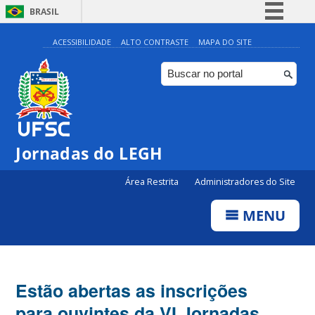
BRASIL
Simplifique!
ACESSIBILIDADE
ALTO CONTRASTE
MAPA DO SITE
Comunica BR
Participe
Acesso à informação
Legislação
Jornadas do LEGH
Canais
Área Restrita
Administradores do Site
MENU
Estão abertas as inscrições
para ouvintes da VI Jornadas